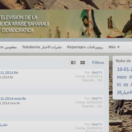
Desaparecidos مفقودين
Telediarios نشرات الاخبار
Reportajes روبورتاجات
Más
▼
Nube de
Filtros
1.2014.flv
Por:
WebTV
Fecha: 11/10/2014
mov
2
.2014.flv
Reprods.: 740
01
05
لاخبار26
11.2014.mov.flv
Por:
WebTV
Fecha: 11/09/2014
.2014.mov.flv
Reprods.: 182
نشرة الاخ
Por:
WebTV
Fecha: 11/08/2014