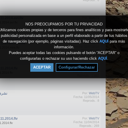
Reprods.: 8
1.2014.avi.flv
Por:
WebTV
Fecha: 11/08/2014
2014.avi.flv
NOS PREOCUPAMOS POR TU PRIVACIDAD
Reprods.: 134
Utilizamos cookies propias y de terceros para fines analíticos y para mostrart
publicidad personalizada en base a un perfil elaborado a partir de tus hábitos
de navegación (por ejemplo, páginas visitadas). Haz click
AQUÍ
para más
11.2014.mov.flv
Por:
WebTV
información.
Fecha: 11/07/2014
.2014.mov.flv
Reprods.: 80
Puedes aceptar todas las cookies pulsando el botón “ACEPTAR” o
configurarlas o rechazar su uso haciendo click
AQUÍ
.
ACEPTAR
Configurar/Rechazar
1.2014.flv
Por:
WebTV
Fecha: 11/06/2014
.2014.flv
Reprods.: 1,002
نشرة الاخ
Por:
WebTV
Fecha: 11/05/2014
Reprods.: 8
1.2014.flv
Por:
WebTV
Fecha: 11/04/2014
.2014.flv
Reprods.: 269