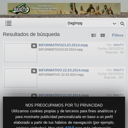
Resultados de búsqueda
Filtros
INFORMATIVO23.03.2014.mpg
Por:
WebTV
Fecha: 03/23/2014
INFORMATIVO23.03.2014.mpg
Reprods.: 84
INFORMATIVO 22.03.2014.mpg
Por:
WebTV
Fecha: 03/22/2014
INFORMATIVO 22.03.2014.mpg
Reprods.: 307
INFORMATIVO 21.03.2014.mpg
Por:
WebTV
Fecha: 03/21/2014
INFORMATIVO 21.03.2014.mpg
Reprods.: 412
NOS PREOCUPAMOS POR TU PRIVACIDAD
Utilizamos cookies propias y de terceros para fines analíticos y
para mostrarte publicidad personalizada en base a un perfil
INFORMATIVO 20.03.2014.mpg
Por:
WebTV
elaborado a partir de tus hábitos de navegación (por ejemplo,
Fecha: 03/20/2014
INFORMATIVO 20.03.2014.mpg
Reprods.: 76