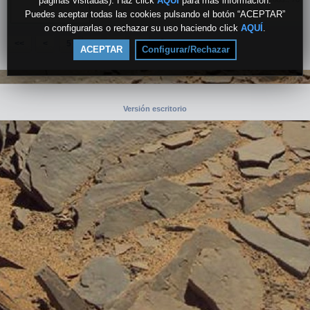
páginas visitadas). Haz click
AQUÍ
para más información.
Puedes aceptar todas las cookies pulsando el botón “ACEPTAR”
o configurarlas o rechazar su uso haciendo click
AQUÍ
.
9
<<
<
5
6
7
8
ACEPTAR
Configurar/Rechazar
Versión escritorio