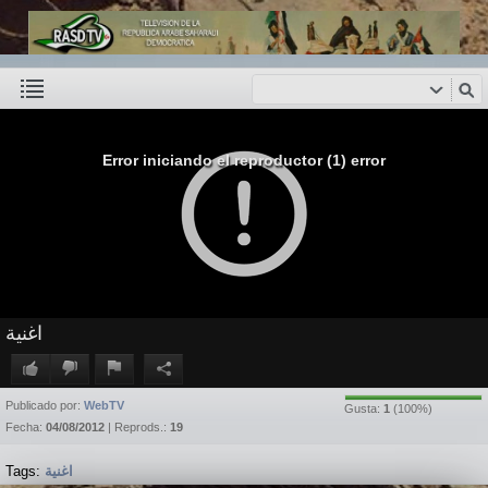
Error iniciando el reproductor (1) error
اغنية
Publicado por:
WebTV
Gusta:
1
(
100
%)
Fecha:
04/08/2012
| Reprods.:
19
Tags:
اغنية