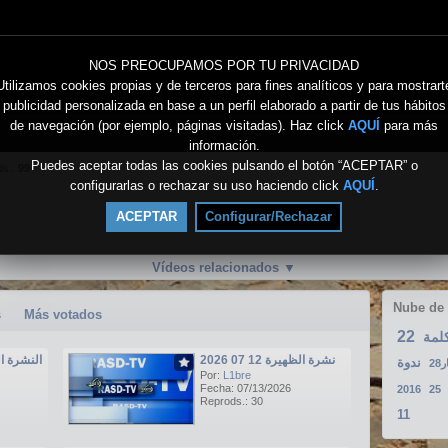
NOS PREOCUPAMOS POR TU PRIVACIDAD
Utilizamos cookies propias y de terceros para fines analíticos y para mostrart
publicidad personalizada en base a un perfil elaborado a partir de tus hábitos
de navegación (por ejemplo, páginas visitadas). Haz click
AQUÍ
para más
información.
Puedes aceptar todas las cookies pulsando el botón “ACEPTAR” o
ds.:
99
configurarlas o rechazar su uso haciendo click
AQUÍ
.
ACEPTAR
Configurar/Rechazar
Vídeos relacionados
▼
Nube de
s
Más votados
22
لمة
نشرة الظهيرة 12 07 2026
النشرة الرئيسي
ندوة
28
Por:
L1bre
Fecha: 07/13/2026
2016
25
Reprods.: 30
11