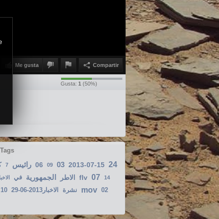
e
Me gusta
Compartir
Gusta:
1
(
50
%)
 Tags
رائيس
03
24
ك
06
2013-07-15
7
09
الجمهورية
07
في
الاطر
flv
الاخبار
14
mov
10
الاخبار2013-06-29
نشرة
02