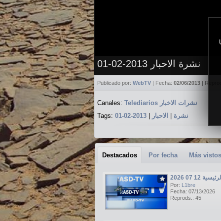
نشرة الاحبار 2013-02-01
Publicado por:
WebTV
| Fecha:
02/06/2013
| Repro
Canales:
Telediarios نشرات الاخبار
Tags:
2013-02-01
|
الاحبار
|
نشرة
Destacados
Por fecha
Más visto
ة 12 07 2026
Por:
L1bre
Fecha: 07/13/2026
Reprods.: 45