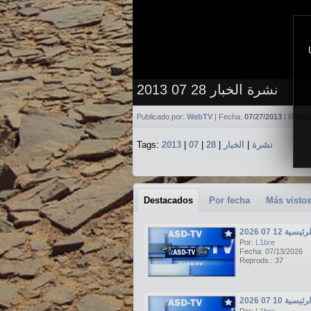
نشرة الخبار 28 07 2013
Publicado por:
WebTV
| Fecha:
07/27/2013
| Repro
Tags:
2013
|
07
|
28
|
الخبار
|
نشرة
Destacados
Por fecha
Más visto
ة 12 07 2026
Por:
L1bre
Fecha: 07/13/2026
Reprods.: 37
ة 10 07 2026