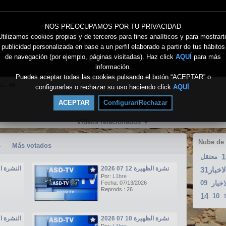
NOS PREOCUPAMOS POR TU PRIVACIDAD
Utilizamos cookies propias y de terceros para fines analíticos y para mostrart
publicidad personalizada en base a un perfil elaborado a partir de tus hábitos
de navegación (por ejemplo, páginas visitadas). Haz click
AQUÍ
para más
información.
Puedes aceptar todas las cookies pulsando el botón “ACEPTAR” o
ds.:
84
configurarlas o rechazar su uso haciendo click
AQUÍ
.
ACEPTAR
Configurar/Rechazar
Vídeos relacionados
▼
Nube de
s
Más votados
1
معتقل
نشرة الظهيرة 12 07 2026
النشرة الرئيسي
لاخبار31
Por:
L1bre
09
اخبار
Fecha: 07/13/2026
Reprods.: 26
14
10
نشرة الظهيرة 10 07 2026
النشرة الرئيسي