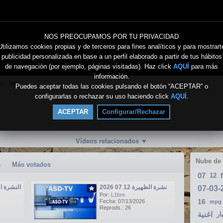
NOS PREOCUPAMOS POR TU PRIVACIDAD
Utilizamos cookies propias y de terceros para fines analíticos y para mostrart
publicidad personalizada en base a un perfil elaborado a partir de tus hábitos
de navegación (por ejemplo, páginas visitadas). Haz click
AQUÍ
para más
información.
ds.:
365
Puedes aceptar todas las cookies pulsando el botón “ACEPTAR” o
configurarlas o rechazar su uso haciendo click
AQUÍ
.
ACEPTAR
Configurar/Rechazar
Vídeos relacionados
▼
Nube de
s
Más votados
07
12
نشرة الظهيرة 12 07 2026
النشرة الرئيسي
Por:
L1bre
16
Fecha: 07/13/2026
mpg
Reprods.: 26
اغنية
ار