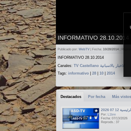
INFORMATIVO 28.10.2014
Publicado por:
WebTV
| Fecha:
10/28/2014
| Repro
INFORMATIVO 28.10.2014
Canales:
TV Castellano الاخبار بالاسبانية
Tags:
informativo
|
28
|
10
|
2014
Destacados
Por fecha
Más visto
ة 12 07 2026
Por:
L1bre
Fecha: 07/13/2026
Reprods.: 37