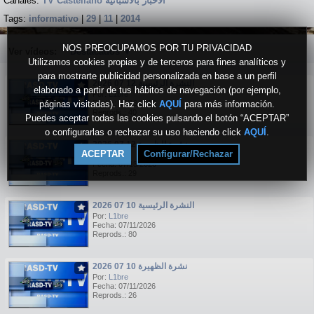
Canales:
TV Castellano الاخبار بالاسبانية
Tags:
informativo
|
29
|
11
|
2014
NOS PREOCUPAMOS POR TU PRIVACIDAD
Ver vídeos:
Destacados
▼
Utilizamos cookies propias y de terceros para fines analíticos y
para mostrarte publicidad personalizada en base a un perfil
النشرة الرئيسية 12 07 2026
elaborado a partir de tus hábitos de navegación (por ejemplo,
Por:
L1bre
páginas visitadas). Haz click
Fecha: 07/13/2026
AQUÍ
para más información.
Reprods.: 40
Puedes aceptar todas las cookies pulsando el botón “ACEPTAR”
o configurarlas o rechazar su uso haciendo click
AQUÍ
.
نشرة الظهيرة 12 07 2026
ACEPTAR
Configurar/Rechazar
Por:
L1bre
Fecha: 07/13/2026
Reprods.: 29
النشرة الرئيسية 10 07 2026
Por:
L1bre
Fecha: 07/11/2026
Reprods.: 80
نشرة الظهيرة 10 07 2026
Por:
L1bre
Fecha: 07/11/2026
Reprods.: 26