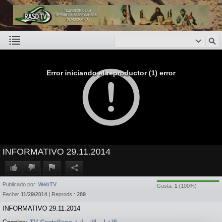
Error iniciando el reproductor (1) error
INFORMATIVO 29.11.2014
Publicado por:
WebTV
Gusta:
1
(
100
%)
Fecha:
11/29/2014
| Reprods.:
289
INFORMATIVO 29.11.2014