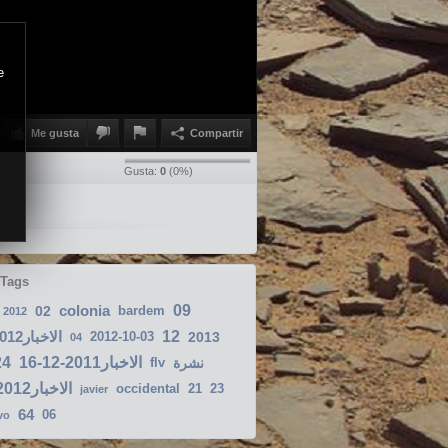
e
Me gusta
Compartir
Gusta:
0
(
0
%)
 Tags
colonia
09
02
bardem
2012
الاخبار2012-09-30
12
2012-10-03
2013
04
24
الاخبار2011-12-16
flv
نشرة
الاخبار2012-02-05
occidental
21
23
javier
64
06
vo