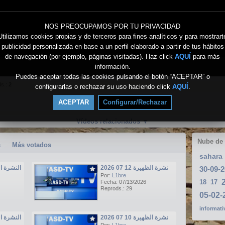
NOS PREOCUPAMOS POR TU PRIVACIDAD
Utilizamos cookies propias y de terceros para fines analíticos y para mostrart
publicidad personalizada en base a un perfil elaborado a partir de tus hábitos
de navegación (por ejemplo, páginas visitadas). Haz click
AQUÍ
para más
información.
Puedes aceptar todas las cookies pulsando el botón “ACEPTAR” o
ds.:
2
configurarlas o rechazar su uso haciendo click
AQUÍ
.
ACEPTAR
Configurar/Rechazar
Vídeos relacionados
▼
Nube de
s
Más votados
sahara
نشرة الظهيرة 12 07 2026
النشرة الرئيسي
Por:
L1bre
18
17
Fecha: 07/13/2026
Reprods.: 29
informati
نشرة الظهيرة 10 07 2026
النشرة الرئيسي