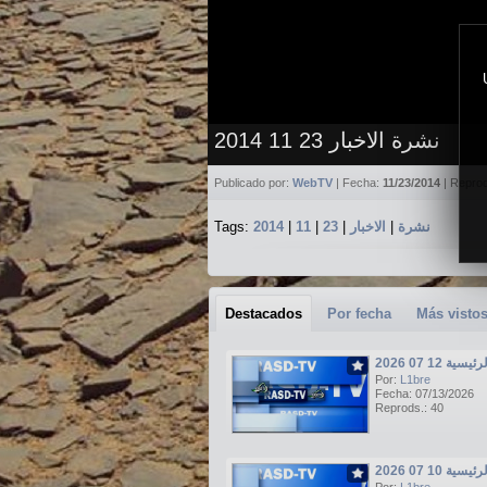
نشرة الاخبار 23 11 2014
Publicado por:
WebTV
| Fecha:
11/23/2014
| Repro
Tags:
2014
|
11
|
23
|
الاخبار
|
نشرة
Destacados
Por fecha
Más visto
ة 12 07 2026
Por:
L1bre
Fecha: 07/13/2026
Reprods.: 40
ة 10 07 2026