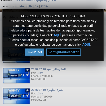
Canales:
TV Castellano الاخبار بالاسبانية
Tags:
informativo
|
07
|
12
|
2014
NOS PREOCUPAMOS POR TU PRIVACIDAD
Ver vídeos:
Destacados
▼
Utilizamos cookies propias y de terceros para fines analíticos y
para mostrarte publicidad personalizada en base a un perfil
النشرة الرئيسية 12 07 2026
elaborado a partir de tus hábitos de navegación (por ejemplo,
Por:
L1bre
páginas visitadas). Haz click
Fecha: 07/13/2026
AQUÍ
para más información.
Reprods.: 45
Puedes aceptar todas las cookies pulsando el botón “ACEPTAR”
o configurarlas o rechazar su uso haciendo click
AQUÍ
.
نشرة الظهيرة 12 07 2026
ACEPTAR
Configurar/Rechazar
Por:
L1bre
Fecha: 07/13/2026
Reprods.: 30
النشرة الرئيسية 10 07 2026
Por:
L1bre
Fecha: 07/11/2026
Reprods.: 80
نشرة الظهيرة 10 07 2026
Por:
L1bre
Fecha: 07/11/2026
Reprods.: 26