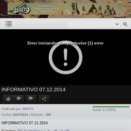
Error iniciando el reproductor (1) error
INFORMATIVO 07.12.2014
Publicado por:
WebTV
Gusta:
1
(
100
%)
Fecha:
12/07/2014
| Reprods.:
350
INFORMATIVO 07.12.2014