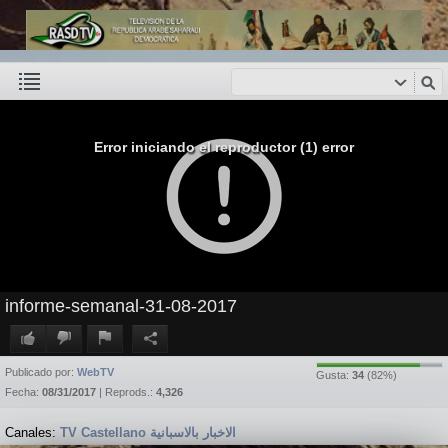
Error iniciando el reproductor (1) error
informe-semanal-31-08-2017
Publicado por:
WebTV
Gusta:
34
(
82
%)
Fecha:
08/31/2017
| Reprods.:
4,326
Canales:
TV Castellano الاخبار بالاسبانية