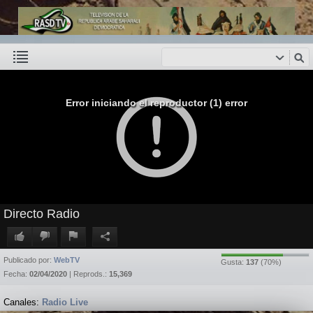
Error iniciando el reproductor (1) error
Directo Radio
Publicado por:
WebTV
Gusta:
137
(
70
%)
Fecha:
02/04/2020
| Reprods.:
15,369
Canales:
Radio Live