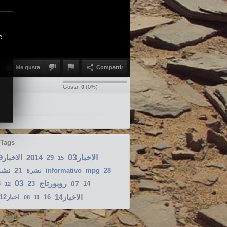
e
Me gusta
Compartir
Gusta:
0
(
0
%)
 Tags
الاخبار09
2014
الاخبار03
29
15
2نشرة
21
نشرة
informativo
mpg
28
03
روبورتاج
3
23
07
14
12
الاخبار14
اخبار2012-08-17
16
08
11