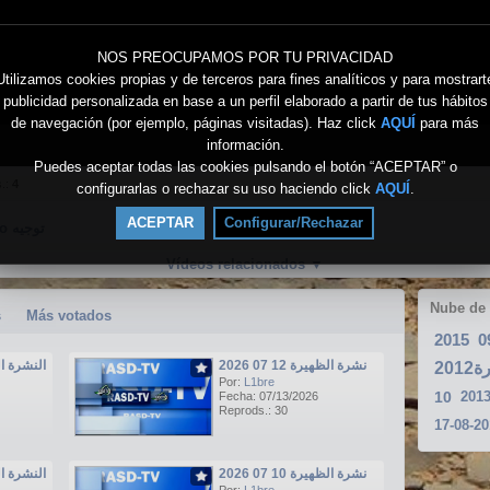
NOS PREOCUPAMOS POR TU PRIVACIDAD
Utilizamos cookies propias y de terceros para fines analíticos y para mostrart
publicidad personalizada en base a un perfil elaborado a partir de tus hábitos
de navegación (por ejemplo, páginas visitadas). Haz click
AQUÍ
para más
información.
Puedes aceptar todas las cookies pulsando el botón “ACEPTAR” o
s.:
4
configurarlas o rechazar su uso haciendo click
AQUÍ
.
ACEPTAR
Configurar/Rechazar
Directo توجيه
Vídeos relacionados
▼
Nube de
s
Más votados
2015
نشرة الظهيرة 12 07 2026
النشرة الرئيسي
201
Por:
L1bre
10
201
Fecha: 07/13/2026
Reprods.: 30
نشرة الظهيرة 10 07 2026
النشرة الرئيسي