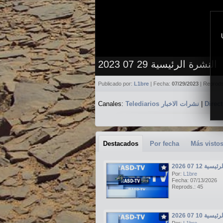
النشرة الرئيسية 29 07 2023
Publicado por:
L1bre
| Fecha:
07/29/2023
| Reprod
Canales:
Telediarios نشرات الاخبار
|
Destacados
Por fecha
Más visto
ة 12 07 2026
Por:
L1bre
Fecha: 07/13/2026
Reprods.: 45
ة 10 07 2026