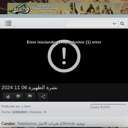
Error iniciando el reproductor (1) error
نشرة الظهيرة 06 11 2024
Publicado por:
L1bre
Gusta:
0
(
0
%)
Fecha:
11/06/2024
| Reprods.:
0
Canales:
Telediarios نشرات الاخبار
|
Directo توجيه