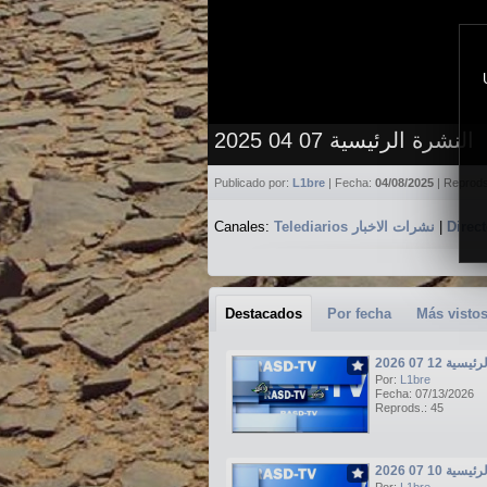
النشرة الرئيسية 07 04 2025
Publicado por:
L1bre
| Fecha:
04/08/2025
| Reprod
Canales:
Telediarios نشرات الاخبار
|
Destacados
Por fecha
Más visto
ة 12 07 2026
Por:
L1bre
Fecha: 07/13/2026
Reprods.: 45
ة 10 07 2026