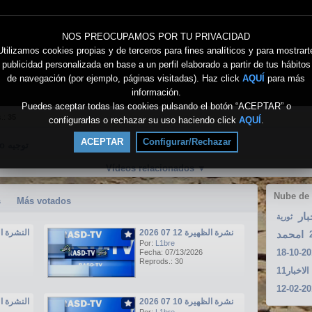
NOS PREOCUPAMOS POR TU PRIVACIDAD
Utilizamos cookies propias y de terceros para fines analíticos y para mostrart
publicidad personalizada en base a un perfil elaborado a partir de tus hábitos
de navegación (por ejemplo, páginas visitadas). Haz click
AQUÍ
para más
información.
Puedes aceptar todas las cookies pulsando el botón “ACEPTAR” o
s.:
35
configurarlas o rechazar su uso haciendo click
AQUÍ
.
ACEPTAR
Configurar/Rechazar
Directo توجيه
Vídeos relacionados
▼
Nube de
s
Más votados
بار
ثورية
نشرة الظهيرة 12 07 2026
النشرة الرئيسي
امحمد
Por:
L1bre
Fecha: 07/13/2026
Reprods.: 30
الاخبار11
نشرة الظهيرة 10 07 2026
النشرة الرئيسي