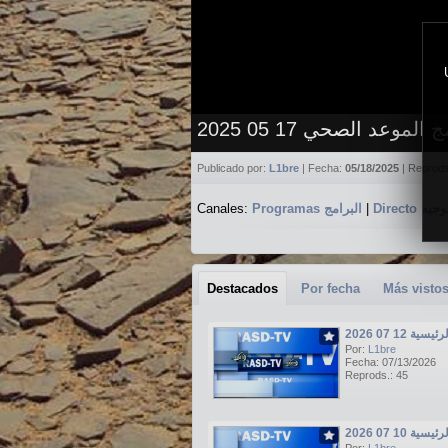
 الموعد الصحي 17 05 2025
Publicado por:
L1bre
| Fecha:
05/18/2025
| Reprod
Canales:
Programas البرامج
|
Directo جيه
Destacados
Por fecha
Más visto
ة 12 07 2026
Por:
L1bre
Fecha: 07/13/2026
Reprods.: 45
ة 10 07 2026