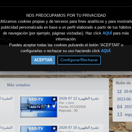
NOS PREOCUPAMOS POR TU PRIVACIDAD
Utilizamos cookies propias y de terceros para fines analíticos y para mostrart
publicidad personalizada en base a un perfil elaborado a partir de tus hábitos
de navegación (por ejemplo, páginas visitadas). Haz click
AQUÍ
para más
برنامج
información.
Puedes aceptar todas las cookies pulsando el botón “ACEPTAR” o
s.:
7
configurarlas o rechazar su uso haciendo click
AQUÍ
.
ACEPTAR
Configurar/Rechazar
تو
Vídeos relacionados
▼
Nube de
s
Más votados
12
نشرة الظهيرة 12 07 2026
النشرة الرئيسي
2013-06
Por:
L1bre
04
201
Fecha: 07/13/2026
Reprods.: 30
13
mp
نشرة الظهيرة 10 07 2026
النشرة الرئيسي