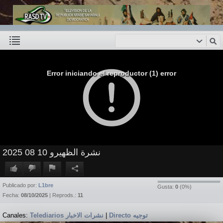
Error iniciando el reproductor (1) error
نشرة الظهيرو 10 08 2025
Publicado por:
L1bre
Gusta:
0
(
0
%)
Fecha:
08/10/2025
| Reprods.:
11
Canales:
Telediarios نشرات الاخبار
|
Directo توجيه