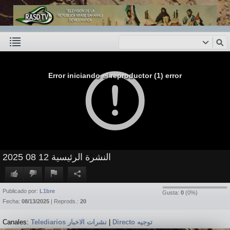
Error iniciando el reproductor (1) error
النشرة الرئيسية 12 08 2025
Publicado por:
L1bre
Gusta:
0
(
0
%)
Fecha:
08/13/2025
| Reprods.:
20
Canales:
Telediarios نشرات الاخبار
|
Directo توجيه