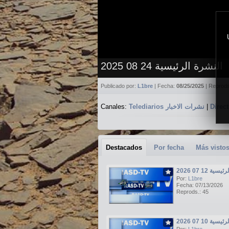
النشرة الرئيسية 24 08 2025
Publicado por:
L1bre
| Fecha:
08/25/2025
| Reprod
Canales:
Telediarios نشرات الاخبار
|
Destacados
Por fecha
Más visto
ة 12 07 2026
Por:
L1bre
Fecha: 07/13/2026
Reprods.: 45
ة 10 07 2026