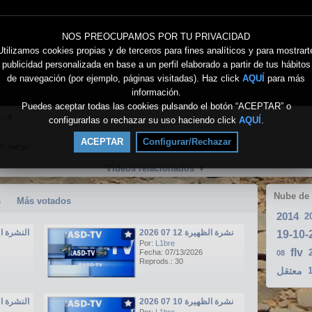
NOS PREOCUPAMOS POR TU PRIVACIDAD
Utilizamos cookies propias y de terceros para fines analíticos y para mostrart
publicidad personalizada en base a un perfil elaborado a partir de tus hábitos
de navegación (por ejemplo, páginas visitadas). Haz click
AQUÍ
para más
información.
Puedes aceptar todas las cookies pulsando el botón “ACEPTAR” o
s.:
9
configurarlas o rechazar su uso haciendo click
AQUÍ
.
ACEPTAR
Configurar/Rechazar
Directo توجيه
Vídeos relacionados
▼
Nube de
s
Más votados
2014
2
نشرة الظهيرة 12 07 2026
النشرة الرئيسي
Por:
L1bre
flv
Fecha: 07/13/2026
08
Reprods.: 30
معتقل
نشرة الظهيرة 10 07 2026
النشرة الرئيسي