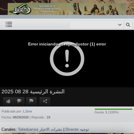
Error iniciando el reproductor (1) error
النشرة الرئيسية 28 08 2025
Publicado por:
L1bre
Gusta:
1
(
100
%)
Fecha:
08/29/2025
| Reprods.:
19
Canales:
Telediarios نشرات الاخبار
|
Directo توجيه