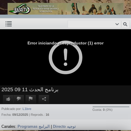
Error iniciando el reproductor (1) error
برنامج الحدث 11 09 2025
Publicado por:
L1bre
Gusta:
0
(
0
%)
Fecha:
09/12/2025
| Reprods.:
16
Canales:
Programas البرامج
|
Directo توجيه