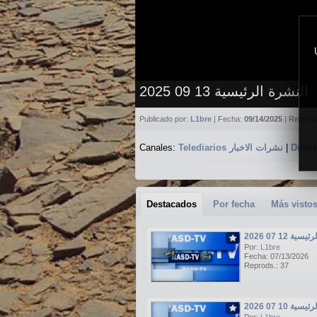
النشرة الرئيسية 13 09 2025
Publicado por:
L1bre
| Fecha:
09/14/2025
| Reprod
Canales:
Telediarios نشرات الاخبار
|
Destacados
Por fecha
Más visto
ة 12 07 2026
Por:
L1bre
Fecha: 07/13/2026
Reprods.: 37
ة 10 07 2026