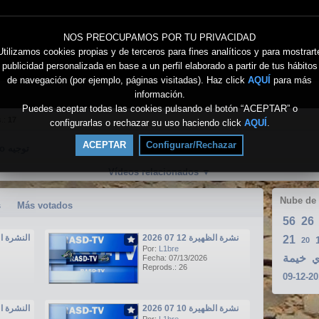
NOS PREOCUPAMOS POR TU PRIVACIDAD
Utilizamos cookies propias y de terceros para fines analíticos y para mostrart
publicidad personalizada en base a un perfil elaborado a partir de tus hábitos
de navegación (por ejemplo, páginas visitadas). Haz click
AQUÍ
para más
información.
Puedes aceptar todas las cookies pulsando el botón “ACEPTAR” o
s.:
17
configurarlas o rechazar su uso haciendo click
AQUÍ
.
ACEPTAR
Configurar/Rechazar
Directo توجيه
Vídeos relacionados
▼
Nube de
s
Más votados
56
26
نشرة الظهيرة 12 07 2026
النشرة الرئيسي
21
20
Por:
L1bre
خيمة
ي
Fecha: 07/13/2026
Reprods.: 26
نشرة الظهيرة 10 07 2026
النشرة الرئيسي