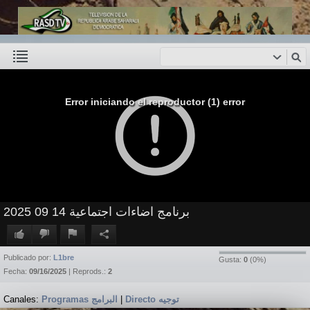
Error iniciando el reproductor (1) error
برنامج اضاءات اجتماعية 14 09 2025
Publicado por:
L1bre
Gusta:
0
(
0
%)
Fecha:
09/16/2025
| Reprods.:
2
Canales:
Programas البرامج
|
Directo توجيه