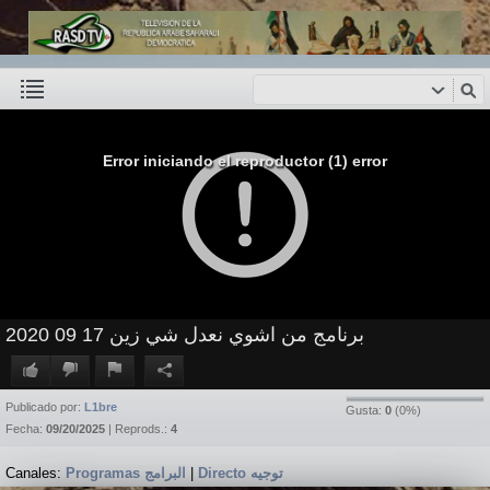
Error iniciando el reproductor (1) error
برنامج من اشوي نعدل شي زين 17 09 2020
Publicado por:
L1bre
Gusta:
0
(
0
%)
Fecha:
09/20/2025
| Reprods.:
4
Canales:
Programas البرامج
|
Directo توجيه