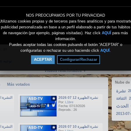
NOS PREOCUPAMOS POR TU PRIVACIDAD
Utilizamos cookies propias y de terceros para fines analíticos y para mostrart
publicidad personalizada en base a un perfil elaborado a partir de tus hábitos
de navegación (por ejemplo, páginas visitadas). Haz click
AQUÍ
para más
información.
Puedes aceptar todas las cookies pulsando el botón “ACEPTAR” o
s.:
13
configurarlas o rechazar su uso haciendo click
AQUÍ
.
ACEPTAR
Configurar/Rechazar
Directo توجيه
Vídeos relacionados
▼
Nube de
s
Más votados
نشرة
2
نشرة الظهيرة 12 07 2026
النشرة الرئيسي
الثقافة
2
Por:
L1bre
الحدث
Fecha: 07/13/2026
Reprods.: 26
2013-07
نشرة الظهيرة 10 07 2026
النشرة الرئيسي