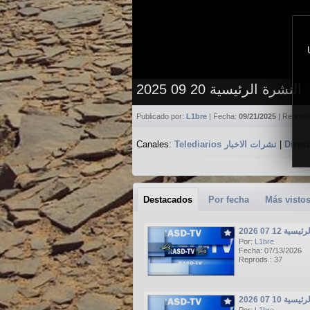
النشرة الرئيسية 20 09 2025
Publicado por:
L1bre
| Fecha:
09/21/2025
| Reprod
Canales:
Telediarios نشرات الاخبار
|
Destacados
Por fecha
Más visto
ة 12 07 2026
Por:
L1bre
Fecha: 07/13/2026
Reprods.: 37
ة 10 07 2026