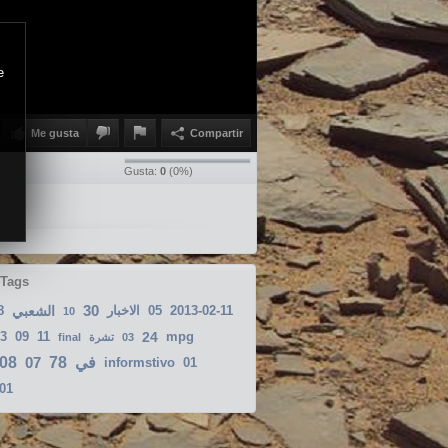
e
Me gusta
Compartir
Gusta:
0
(
0
%)
 Tags
30
8
الشعبي
الاخبار
05
2013-02-11
10
3
09
11
24
mpg
final
تشرة
03
08
07
78
في
informstivo
01
-01