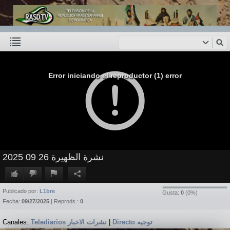
Error iniciando el reproductor (1) error
نشرة الظهيرة 26 09 2025
Publicado por:
L1bre
Gusta:
0
(
0
%)
Fecha:
09/27/2025
| Reprods.:
0
Canales:
Telediarios نشرات الاخبار
|
Directo توجيه