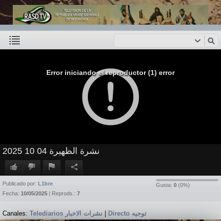
Error iniciando el reproductor (1) error
نشرة الظهيرة 04 10 2025
Publicado por:
L1bre
Gusta:
0
(
0
%)
Fecha:
10/05/2025
| Reprods.:
7
Canales:
Telediarios نشرات الاخبار
|
Directo توجيه