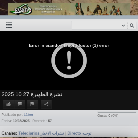
Error iniciando el reproductor (1) error
نشرة الظهيرة 27 10 2025
Publicado por:
L1bre
Gusta:
0
(
0
%)
Fecha:
10/28/2025
| Reprods.:
57
Canales:
Telediarios نشرات الاخبار
|
Directo توجيه