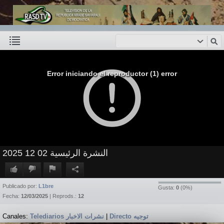
Error iniciando el reproductor (1) error
النشرة الرئيسية 02 12 2025
Publicado por:
L1bre
Gusta:
0
(
0
%)
Fecha:
12/03/2025
| Reprods.:
12
Canales:
Telediarios نشرات الاخبار
|
Directo توجيه