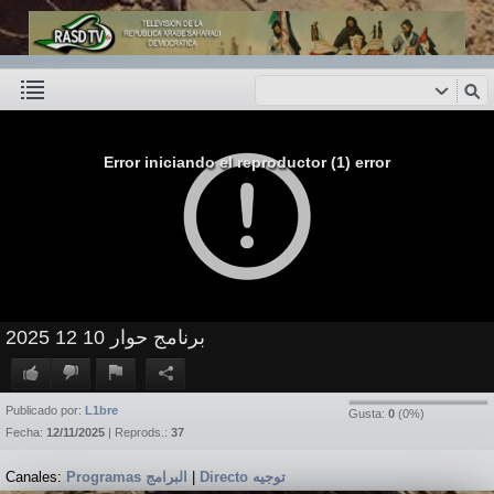
Error iniciando el reproductor (1) error
برنامج حوار 10 12 2025
Publicado por:
L1bre
Gusta:
0
(
0
%)
Fecha:
12/11/2025
| Reprods.:
37
Canales:
Programas البرامج
|
Directo توجيه