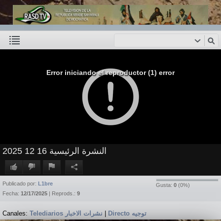
Error iniciando el reproductor (1) error
النشرة الرئيسية 16 12 2025
Publicado por:
L1bre
Gusta:
0
(
0
%)
Fecha:
12/17/2025
| Reprods.:
9
Canales:
Telediarios نشرات الاخبار
|
Directo توجيه