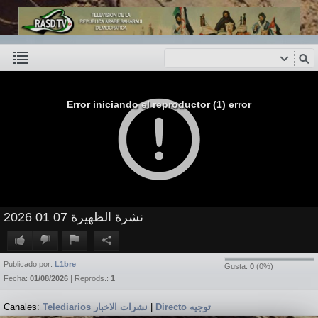
Error iniciando el reproductor (1) error
نشرة الظهيرة 07 01 2026
Publicado por:
L1bre
Gusta:
0
(
0
%)
Fecha:
01/08/2026
| Reprods.:
1
Canales:
Telediarios نشرات الاخبار
|
Directo توجيه