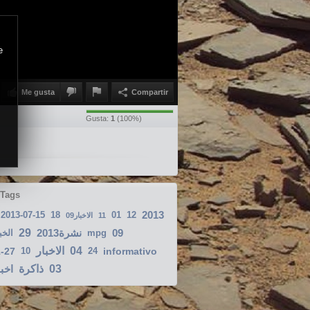
e
Me gusta
Compartir
Gusta:
1
(
100
%)
 Tags
2013
2013-07-15
18
01
12
الاخبار09
11
29
2013نشرة
09
الخب
mpg
الاخبار
04
1-27
10
24
informativo
اخبا
ذاكرة
03