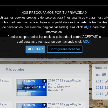
NOS PREOCUPAMOS POR TU PRIVACIDAD
Utilizamos cookies propias y de terceros para fines analíticos y para mostrart
publicidad personalizada en base a un perfil elaborado a partir de tus hábitos
de navegación (por ejemplo, páginas visitadas). Haz click
AQUÍ
para más
información.
Puedes aceptar todas las cookies pulsando el botón “ACEPTAR” o
s.:
25
configurarlas o rechazar su uso haciendo click
AQUÍ
.
ACEPTAR
Configurar/Rechazar
Directo توجيه
Vídeos relacionados
▼
Nube de
s
Más votados
05
105
نشرة الظهيرة 12 07 2026
النشرة الرئيسي
2015
ار
Por:
L1bre
2012-1
Fecha: 07/13/2026
Reprods.: 30
ر
2014
نشرة الظهيرة 10 07 2026
النشرة الرئيسي