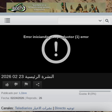
Error iniciando el reproductor (1) error
النشرة الرئيسية 23 02 2026
Publicado por:
L1bre
Gusta:
0
(
0
%)
Fecha:
02/24/2026
| Reprods.:
26
Canales:
Telediarios نشرات الاخبار
|
Directo توجيه