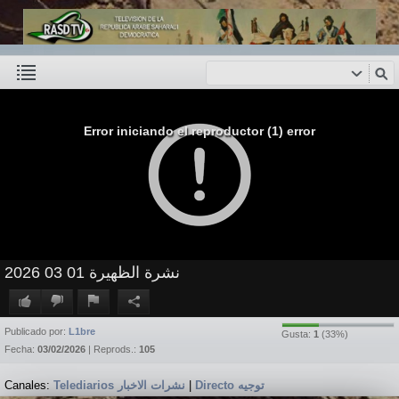
Error iniciando el reproductor (1) error
نشرة الظهيرة 01 03 2026
Publicado por:
L1bre
Gusta:
1
(
33
%)
Fecha:
03/02/2026
| Reprods.:
105
Canales:
Telediarios نشرات الاخبار
|
Directo توجيه