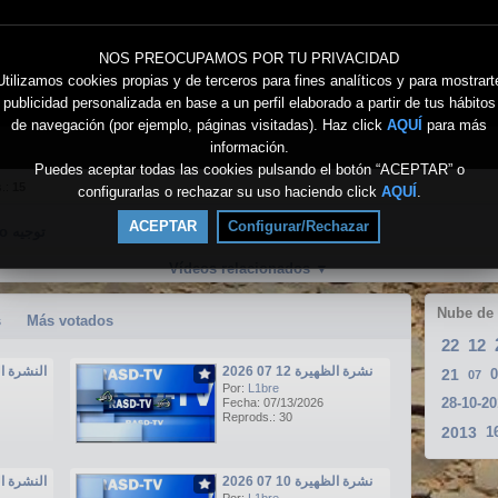
NOS PREOCUPAMOS POR TU PRIVACIDAD
Utilizamos cookies propias y de terceros para fines analíticos y para mostrart
publicidad personalizada en base a un perfil elaborado a partir de tus hábitos
de navegación (por ejemplo, páginas visitadas). Haz click
AQUÍ
para más
información.
Puedes aceptar todas las cookies pulsando el botón “ACEPTAR” o
s.:
15
configurarlas o rechazar su uso haciendo click
AQUÍ
.
ACEPTAR
Configurar/Rechazar
Directo توجيه
Vídeos relacionados
▼
Nube de
s
Más votados
22
12
نشرة الظهيرة 12 07 2026
النشرة الرئيسي
21
0
07
Por:
L1bre
Fecha: 07/13/2026
Reprods.: 30
2013
1
نشرة الظهيرة 10 07 2026
النشرة الرئيسي