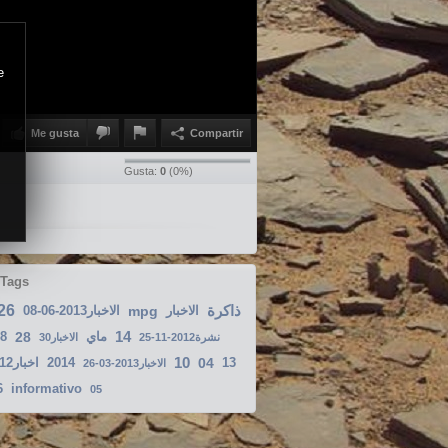
e
Me gusta
Compartir
Gusta:
0
(
0
%)
 Tags
26
ذاكرة
الاخبار2013-06-08
mpg
الاخبار
14
8
28
ماي
25-11-2012نشرة
الاخبار30
10
اخبار2012-10-28
2014
04
13
الاخبار2013-03-26
6
informativo
05