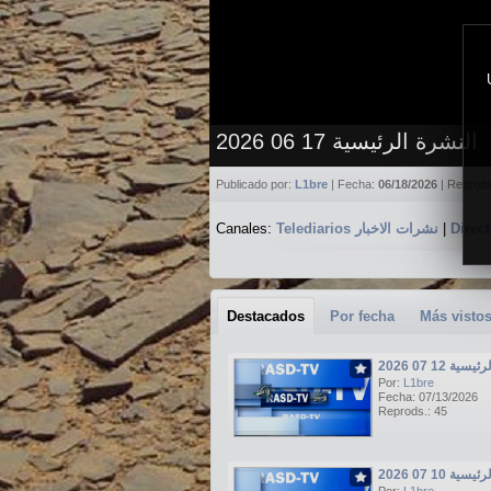
النشرة الرئيسية 17 06 2026
Publicado por:
L1bre
| Fecha:
06/18/2026
| Reprod
Canales:
Telediarios نشرات الاخبار
|
Destacados
Por fecha
Más visto
ة 12 07 2026
Por:
L1bre
Fecha: 07/13/2026
Reprods.: 45
ة 10 07 2026