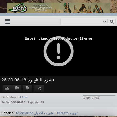
Error iniciando el reproductor (1) error
نشرة الظهيرة 18 06 20 26
Publicado por:
L1bre
Gusta:
0
(
0
%)
Fecha:
06/18/2026
| Reprods.:
15
Canales:
Telediarios نشرات الاخبار
|
Directo توجيه