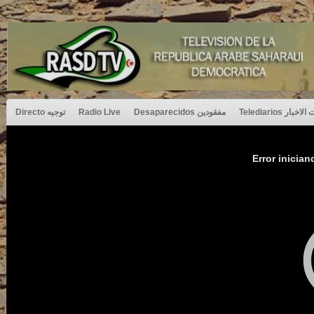
Directo توجيه
Radio Live
Desaparecidos مفقودين
Telediarios بار
Error inician