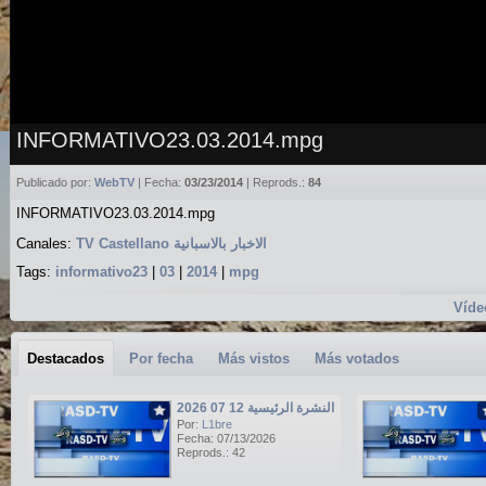
INFORMATIVO23.03.2014.mpg
Publicado por:
WebTV
| Fecha:
03/23/2014
| Reprods.:
84
INFORMATIVO23.03.2014.mpg
Canales:
TV Castellano الاخبار بالاسبانية
Tags:
informativo23
|
03
|
2014
|
mpg
Víde
Destacados
Por fecha
Más vistos
Más votados
النشرة الرئيسية 12 07 2026
Por:
L1bre
Fecha: 07/13/2026
Reprods.: 42