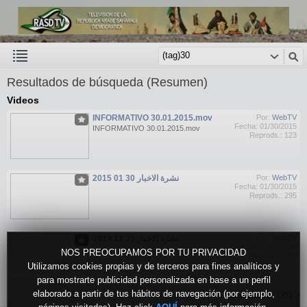
Resultados de búsqueda (Resumen)
Videos
INFORMATIVO 30.01.2015.mov
Por:
WebTV
Fecha: 01/30/2015
INFORMATIVO 30.01.2015.mov
Reprods.: 123
نشرة الاخبار 30 01 2015
Por:
WebTV
Fecha: 01/30/2015
Reprods.: 295
نشرة الاخبار 30 12 2014
Por:
WebTV
Fecha: 12/31/2014
NOS PREOCUPAMOS POR TU PRIVACIDAD
Reprods.: 261
Utilizamos cookies propias y de terceros para fines analíticos y
para mostrarte publicidad personalizada en base a un perfil
elaborado a partir de tus hábitos de navegación (por ejemplo,
Más vídeos (35) >