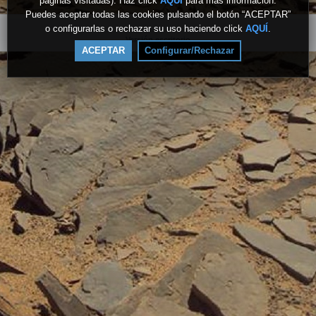
páginas visitadas). Haz click
AQUÍ
para más información.
Puedes aceptar todas las cookies pulsando el botón “ACEPTAR”
o configurarlas o rechazar su uso haciendo click
AQUÍ
.
Versión escritorio
ACEPTAR
Configurar/Rechazar