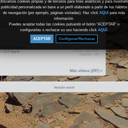
Fecha: 12/13/2014
Utilizamos cookies propias y de terceros para fines analíticos y para mostrart
2.2014
Reprods.: 105
publicidad personalizada en base a un perfil elaborado a partir de tus hábitos
de navegación (por ejemplo, páginas visitadas). Haz click
AQUÍ
para más
información.
11.2014.mov.flv
Por:
WebTV
Puedes aceptar todas las cookies pulsando el botón “ACEPTAR” o
Fecha: 11/13/2014
.2014.mov.flv
Reprods.: 468
configurarlas o rechazar su uso haciendo click
AQUÍ
.
ACEPTAR
Configurar/Rechazar
10.2014.mpg.flv
Por:
WebTV
Fecha: 10/12/2014
.2014.mpg.flv
Reprods.: 242
Más vídeos (297) >
Versión móvil