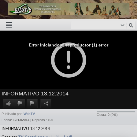
Error iniciando el reproductor (1) error
INFORMATIVO 13.12.2014
Publicado por:
WebTV
Gusta:
0
(
0
%)
Fecha:
12/13/2014
| Reprods.:
105
INFORMATIVO 13.12.2014