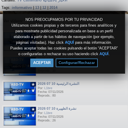
Canales:
TV Castellano الاخبار بالاسبانية
Tags:
informativo
|
13
|
12
|
2014
NOS PREOCUPAMOS POR TU PRIVACIDAD
Ver vídeos:
Destacados
▼
Utilizamos cookies propias y de terceros para fines analíticos y
para mostrarte publicidad personalizada en base a un perfil
النشرة الرئيسية 12 07 2026
elaborado a partir de tus hábitos de navegación (por ejemplo,
Por:
L1bre
páginas visitadas). Haz click
Fecha: 07/13/2026
AQUÍ
para más información.
Reprods.: 45
Puedes aceptar todas las cookies pulsando el botón “ACEPTAR”
o configurarlas o rechazar su uso haciendo click
AQUÍ
.
نشرة الظهيرة 12 07 2026
ACEPTAR
Configurar/Rechazar
Por:
L1bre
Fecha: 07/13/2026
Reprods.: 30
النشرة الرئيسية 10 07 2026
Por:
L1bre
Fecha: 07/11/2026
Reprods.: 80
نشرة الظهيرة 10 07 2026
Por:
L1bre
Fecha: 07/11/2026
Reprods.: 26