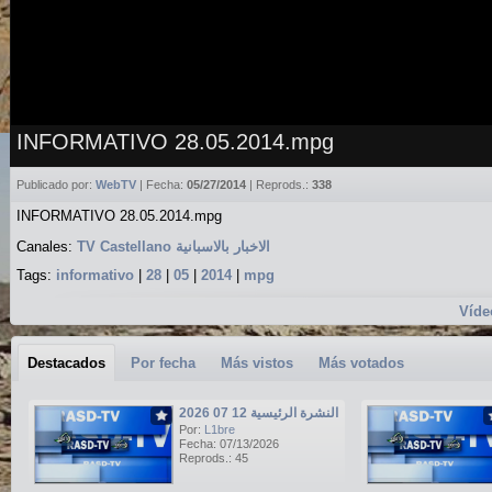
INFORMATIVO 28.05.2014.mpg
Publicado por:
WebTV
| Fecha:
05/27/2014
| Reprods.:
338
INFORMATIVO 28.05.2014.mpg
Canales:
TV Castellano الاخبار بالاسبانية
Tags:
informativo
|
28
|
05
|
2014
|
mpg
Víde
Destacados
Por fecha
Más vistos
Más votados
النشرة الرئيسية 12 07 2026
Por:
L1bre
Fecha: 07/13/2026
Reprods.: 45