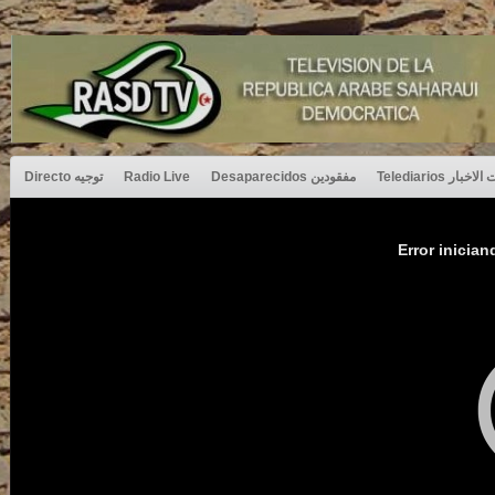
Directo توجيه
Radio Live
Desaparecidos مفقودين
Telediarios بار
Error inician