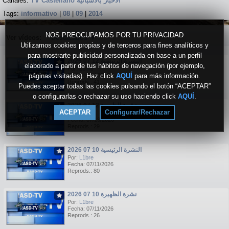
Canales:
TV Castellano الاخبار بالاسبانية
Tags:
informativo
|
08
|
09
|
2014
NOS PREOCUPAMOS POR TU PRIVACIDAD
Ver vídeos:
Destacados
▼
Utilizamos cookies propias y de terceros para fines analíticos y
para mostrarte publicidad personalizada en base a un perfil
النشرة الرئيسية 12 07 2026
elaborado a partir de tus hábitos de navegación (por ejemplo,
Por:
L1bre
páginas visitadas). Haz click
Fecha: 07/13/2026
AQUÍ
para más información.
Reprods.: 41
Puedes aceptar todas las cookies pulsando el botón “ACEPTAR”
o configurarlas o rechazar su uso haciendo click
AQUÍ
.
نشرة الظهيرة 12 07 2026
ACEPTAR
Configurar/Rechazar
Por:
L1bre
Fecha: 07/13/2026
Reprods.: 29
النشرة الرئيسية 10 07 2026
Por:
L1bre
Fecha: 07/11/2026
Reprods.: 80
نشرة الظهيرة 10 07 2026
Por:
L1bre
Fecha: 07/11/2026
Reprods.: 26