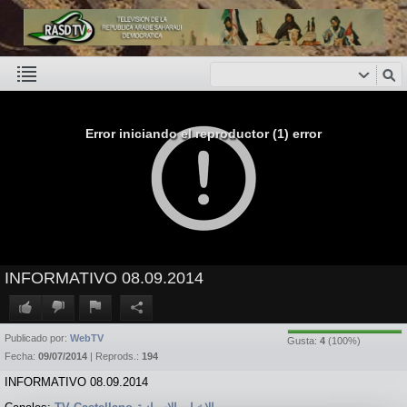
Error iniciando el reproductor (1) error
INFORMATIVO 08.09.2014
Publicado por:
WebTV
Gusta:
4
(
100
%)
Fecha:
09/07/2014
| Reprods.:
194
INFORMATIVO 08.09.2014