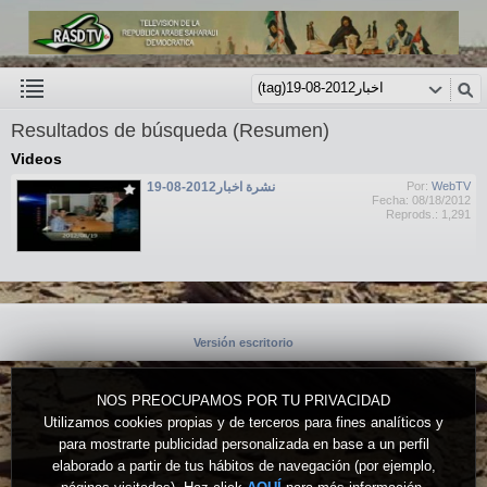
Resultados de búsqueda (Resumen)
Videos
نشرة اخبار2012-08-19
Por:
WebTV
Fecha: 08/18/2012
Reprods.: 1,291
Versión escritorio
NOS PREOCUPAMOS POR TU PRIVACIDAD
Utilizamos cookies propias y de terceros para fines analíticos y
para mostrarte publicidad personalizada en base a un perfil
elaborado a partir de tus hábitos de navegación (por ejemplo,