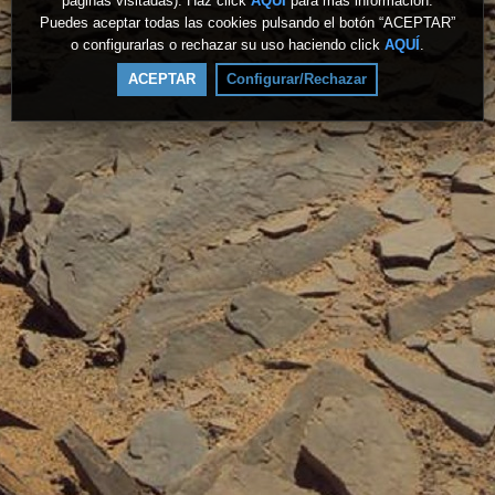
páginas visitadas). Haz click
AQUÍ
para más información.
Puedes aceptar todas las cookies pulsando el botón “ACEPTAR”
o configurarlas o rechazar su uso haciendo click
AQUÍ
.
ACEPTAR
Configurar/Rechazar