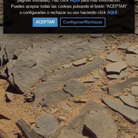
páginas visitadas). Haz click
AQUÍ
para más información.
Puedes aceptar todas las cookies pulsando el botón “ACEPTAR”
o configurarlas o rechazar su uso haciendo click
AQUÍ
.
ACEPTAR
Configurar/Rechazar