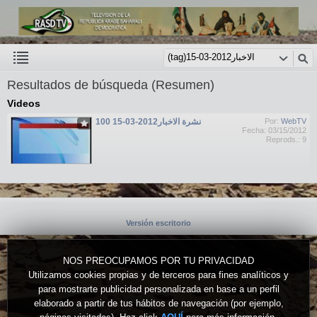
Resultados de búsqueda (Resumen)
Videos
نشرة الاخبار2012-03-15 100
Por:
WebTV
Fecha: 03/15/2012
Reprods.: 9
Versión escritorio
NOS PREOCUPAMOS POR TU PRIVACIDAD
Utilizamos cookies propias y de terceros para fines analíticos y
para mostrarte publicidad personalizada en base a un perfil
elaborado a partir de tus hábitos de navegación (por ejemplo,