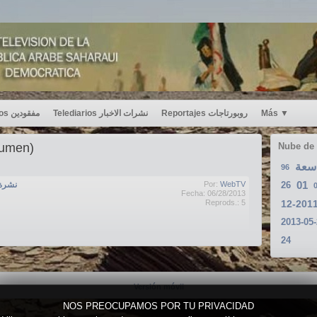
Desaparecidos مفقودين
Telediarios نشرات الاخبار
Reportajes روبورتاجات
Más
▼
sumen)
Nube de
اسعة
96
01
نشرة الاخ
Por:
WebTV
26
Fecha: 06/28/2013
Reprods.: 5
2013-05
24
Versión móvil
NOS PREOCUPAMOS POR TU PRIVACIDAD