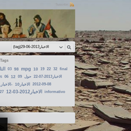
Suscribir:
 Tags
الت
mpg
03
98
10
19
22
32
final
06
12
09
حول
الاخبار2013-07-22
05
الاخبار2011-12-
الاخبار10
2012-09-08
الاخبار2012-03-12
-27
informativo