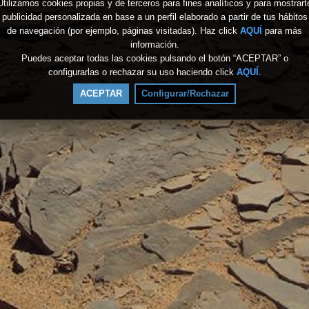
Utilizamos cookies propias y de terceros para fines analíticos y para mostrart
publicidad personalizada en base a un perfil elaborado a partir de tus hábitos
de navegación (por ejemplo, páginas visitadas). Haz click
AQUÍ
para más
información.
Puedes aceptar todas las cookies pulsando el botón “ACEPTAR” o
configurarlas o rechazar su uso haciendo click
AQUÍ
.
ACEPTAR
Configurar/Rechazar