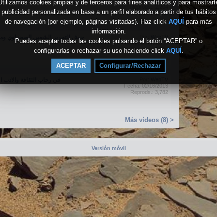
Fecha: 09/03/2013
Utilizamos cookies propias y de terceros para fines analíticos y para mostrart
Reprods.: 2,204
publicidad personalizada en base a un perfil elaborado a partir de tus hábitos
de navegación (por ejemplo, páginas visitadas). Haz click
AQUÍ
para más
información.
جيش التحرير الشعبي الصحراوي ومر
Por:
WebTV
Puedes aceptar todas las cookies pulsando el botón “ACEPTAR” o
Fecha: 09/01/2013
Reprods.: 2,092
configurarlas o rechazar su uso haciendo click
AQUÍ
.
ACEPTAR
Configurar/Rechazar
في رحاب الثقافة والادب الشعبي 3
Por:
WebTV
Fecha: 02/16/2013
Reprods.: 3,782
Más vídeos (8) >
Versión móvil