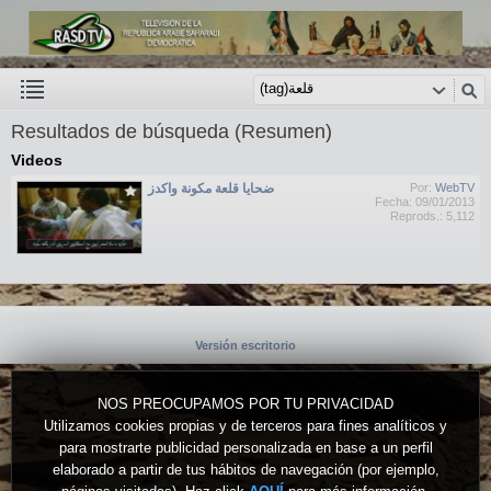
Resultados de búsqueda (Resumen)
Videos
ضحايا قلعة مكونة واكدز
Por:
WebTV
Fecha: 09/01/2013
Reprods.: 5,112
Versión escritorio
NOS PREOCUPAMOS POR TU PRIVACIDAD
Utilizamos cookies propias y de terceros para fines analíticos y
para mostrarte publicidad personalizada en base a un perfil
elaborado a partir de tus hábitos de navegación (por ejemplo,