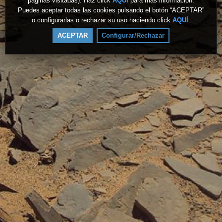
páginas visitadas). Haz click
AQUÍ
para más información.
Puedes aceptar todas las cookies pulsando el botón “ACEPTAR”
o configurarlas o rechazar su uso haciendo click
AQUÍ
.
ACEPTAR
Configurar/Rechazar