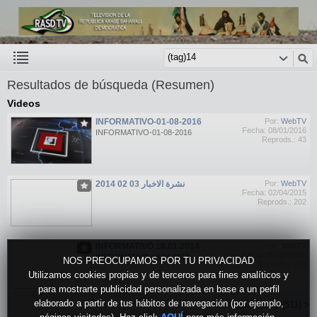
Resultados de búsqueda (Resumen)
Videos
INFORMATIVO-01-08-2016
Por:
WebTV
Fecha: 08/01/2016
INFORMATIVO-01-08-2016
Reprods.: 43
نشرة الاخبار 03 02 2014
Por:
WebTV
Fecha: 02/04/2015
Reprods.: 202
INFORMATIVO 18.01.2014
Por:
WebTV
Fecha: 01/18/2015
INFORMATIVO 18.01.2014
NOS PREOCUPAMOS POR TU PRIVACIDAD
Reprods.: 221
Utilizamos cookies propias y de terceros para fines analíticos y
para mostrarte publicidad personalizada en base a un perfil
elaborado a partir de tus hábitos de navegación (por ejemplo,
Más vídeos (511) >