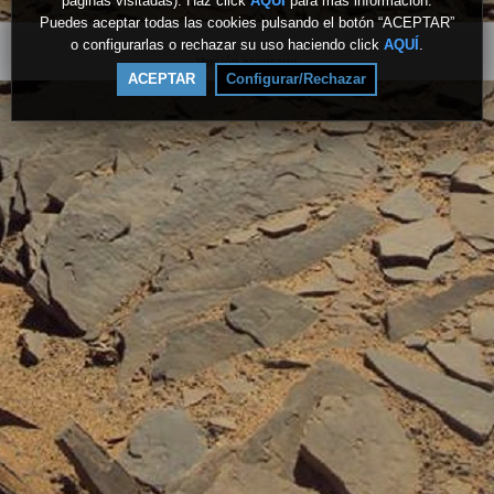
páginas visitadas). Haz click
AQUÍ
para más información.
Puedes aceptar todas las cookies pulsando el botón “ACEPTAR”
o configurarlas o rechazar su uso haciendo click
AQUÍ
.
Versión escritorio
ACEPTAR
Configurar/Rechazar