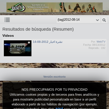
Resultados de búsqueda (Resumen)
Videos
نشرة اخبار 2012-08-14
Por:
WebTV
Fecha: 08/13/2012
Reprods.: 192
Versión escritorio
NOS PREOCUPAMOS POR TU PRIVACIDAD
Utilizamos cookies propias y de terceros para fines analíticos y
para mostrarte publicidad personalizada en base a un perfil
elaborado a partir de tus hábitos de navegación (por ejemplo,