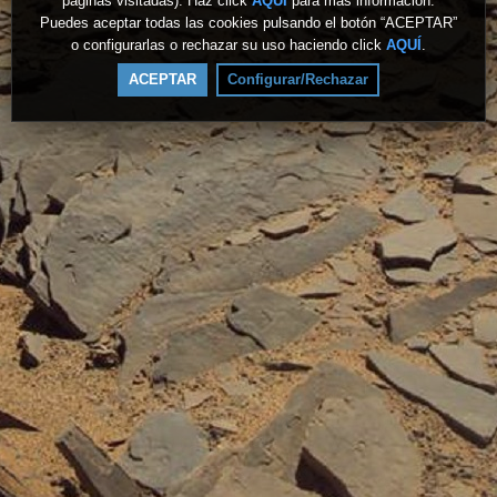
páginas visitadas). Haz click
AQUÍ
para más información.
Puedes aceptar todas las cookies pulsando el botón “ACEPTAR”
o configurarlas o rechazar su uso haciendo click
AQUÍ
.
ACEPTAR
Configurar/Rechazar