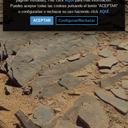
páginas visitadas). Haz click
AQUÍ
para más información.
Puedes aceptar todas las cookies pulsando el botón “ACEPTAR”
o configurarlas o rechazar su uso haciendo click
AQUÍ
.
ACEPTAR
Configurar/Rechazar